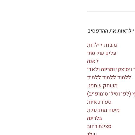
די לראות את ההדפסים
משחקי ילדות
עלים של סתו
ז'אנה
 ויסוצקי ומרינה ולאדי
ללמוד ללמוד ללמוד
משחק שחמט
 (לפי וסילי טימופייב)
ספורטאיות
מיטה מתקפלת
בלרינה
סצינת רחוב
שלג