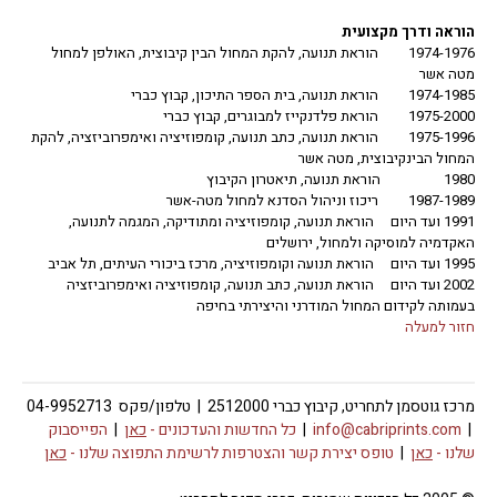
הוראה ודרך מקצועית
1974-1976 הוראת תנועה, להקת המחול הבין קיבוצית, האולפן למחול
מטה אשר
1974-1985 הוראת תנועה, בית הספר התיכון, קבוץ כברי
1975-2000 הוראת פלדנקייז למבוגרים, קבוץ כברי
1975-1996 הוראת תנועה, כתב תנועה, קומפוזיציה ואימפרוביזציה, להקת
המחול הבינקיבוצית, מטה אשר
1980 הוראת תנועה, תיאטרון הקיבוץ
1987-1989 ריכוז וניהול הסדנא למחול מטה-אשר
1991 ועד היום הוראת תנועה, קומפוזיציה ומתודיקה, המגמה לתנועה,
האקדמיה למוסיקה ולמחול, ירושלים
1995 ועד היום הוראת תנועה וקומפוזיציה, מרכז ביכורי העיתים, תל אביב
2002 ועד היום הוראת תנועה, כתב תנועה, קומפוזיציה ואימפרוביזציה
בעמותה לקידום המחול המודרני והיצירתי בחיפה
חזור למעלה
מרכז גוטסמן לתחריט, קיבוץ כברי 2512000 | טלפון/פקס 04-9952713
|
info@cabriprints.com
|
כל החדשות והעדכונים -
כאן
|
הפייסבוק
שלנו -
כאן
|
טופס יצירת קשר והצטרפות לרשימת התפוצה שלנו -
כאן