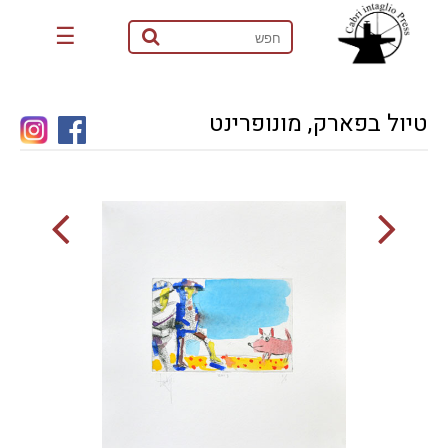
☰
טיול בפארק, מונופרינט