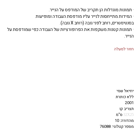
· תמונות מוגדלות הן תקריב של המודפס על הנייר.
· המידות מתייחסות לנייר עליו מודפסת העבודה ומופיעות
בסנטימטרים, רוחב לפני גובה (רוחב X גובה).
· תמונות קטנות משקפות את הפרופורציות של העבודה כפי שמודפסת על
הנייר.
חזור למעלה
יחיאל שמי
ללא כותרת
2001
תצריב קו
ס"מ
32X25
מהדורה: 10
מספר קטלוגי: 76088