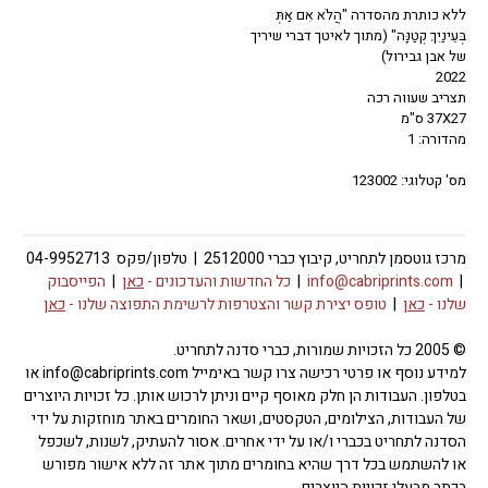
ללא כותרת מהסדרה "הֲלֹא אִם אַתְּ
בְּעֵינַיִךְ קְטַנָּה" (מתוך לאיטך דברי שיריך
של אבן גבירול)
2022
תצריב שעווה רכה
37X27 ס"מ
מהדורה: 1
מס' קטלוגי: 123002
מרכז גוטסמן לתחריט, קיבוץ כברי 2512000 | טלפון/פקס 04-9952713
|
info@cabriprints.com
|
כל החדשות והעדכונים -
כאן
|
הפייסבוק
שלנו -
כאן
|
טופס יצירת קשר והצטרפות לרשימת התפוצה שלנו -
כאן
© 2005 כל הזכויות שמורות, כברי סדנה לתחריט.
למידע נוסף או פרטי רכישה צרו קשר באימייל info@cabriprints.com או
בטלפון. העבודות הן חלק מאוסף קיים וניתן לרכוש אותן. כל זכויות היוצרים
של העבודות, הצילומים, הטקסטים, ושאר החומרים באתר מוחזקות על ידי
הסדנה לתחריט בכברי ו/או על ידי אחרים. אסור להעתיק, לשנות, לשכפל
או להשתמש בכל דרך שהיא בחומרים מתוך אתר זה ללא אישור מפורש
בכתב מבעלי זכויות היוצרים.