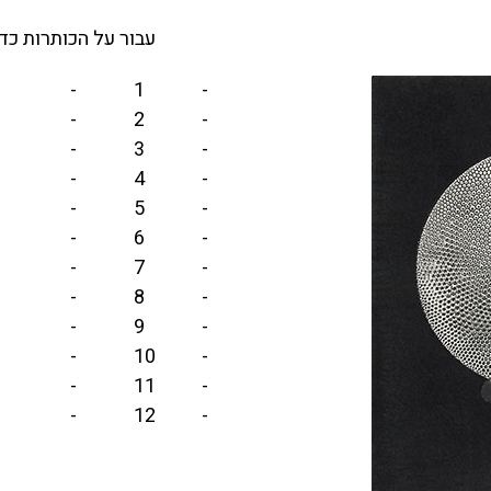
עבור על הכותרות כ
-
1
-
-
2
-
-
3
-
-
4
-
-
5
-
-
6
-
-
7
-
-
8
-
-
9
-
-
10
-
-
11
-
-
12
-