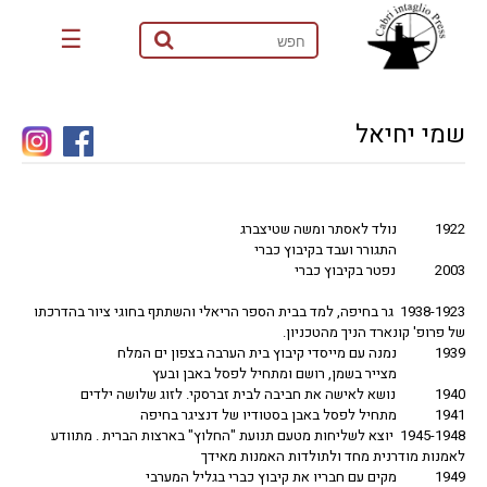
☰
שמי יחיאל
1922
נולד לאסתר ומשה שטיצברג
התגורר ועבד בקיבוץ כברי
2003 נפטר בקיבוץ כברי
1938-1923 גר בחיפה, למד בבית הספר הריאלי והשתתף בחוגי ציור בהדרכתו
של פרופ' קונארד הניך מהטכניון.
1939
נמנה עם מייסדי קיבוץ בית הערבה בצפון ים המלח
מצייר בשמן, רושם ומתחיל לפסל באבן ובעץ
1940 נושא לאישה את חביבה לבית זברסקי. לזוג שלושה ילדים
1941
מתחיל לפסל באבן בסטודיו של דנציגר בחיפה
1945-1948 יוצא לשליחות מטעם תנועת "החלוץ" בארצות הברית . מתוודע
לאמנות מודרנית מחד ולתולדות האמנות מאידך
1949
מקים עם חבריו את קיבוץ כברי בגליל המערבי