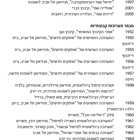
1997
"יחיאל שמי רטרוספקטיבה", מוזיאון תל אביב לאמנות
2001
"אטלייה שמי", קיבוץ כברי
2003
"ניירות שמי", הגלריה העירונית, רחובות
מבחר תערוכות קבוצתיות
1952
"אמני הקיבוץ המאוחד", קיבוץ נען
1953
התערוכה החמישית של "אופקים חדשים", מוזיאון תל אביב, בית
דיזנגוף
1955
התערוכה השישית של "אופקים חדשים", מוזיאון תל אביב, בית
דיזנגוף
1956
התערוכה השביעית של "אופקים חדשים", מוזיאון תל אביב, בית
דיזנגוף
1957
התערוכה השמינית של "אופקים חדשים", המוזיאון לאמנות חדשה,
חיפה
1958
תערוכת פיסול בינלאומית, מוזיאון מידלהיים, אנטוורפן, בלגיה
"רכישות חדשות", המוזיאון לאמנות מודרנית, ניו יורק
הביאנלה הבינלאומית הרביעית, סאו פאולו, ברזיל
1959
התערוכה התשיעית של "אופקים חדשים", מוזיאון תל אביב, ביתן
הלנה רובינשטיין
1960
סלון "ריאליטה נובל", פאריס
1961
"התערוכה הבינלאומית השנייה לפיסול", מוזיאון רודן, פאריס
1962
"תערוכה בינלאומית לפיסול עכשווי", מכון קארנגי, פיטסבורג
1963
"תערוכה נבחרת של אמני ישראל", מוזיאון תל אביב
1964
המוזיאון לאמנות מודרנית, ניו יורק