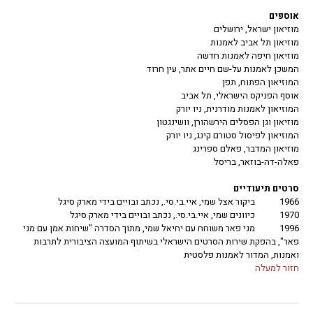
אוספים
מוזיאון ישראל, ירושלים
מוזיאון תל אביב לאמנות
מוזיאון חיפה לאמנות חדשה
המשכן לאמנות על-שם חיים אתר, עין חרוד
המוזיאון הפתוח, תפן
אוסף הפניקס הישראלי, תל אביב
המוזיאון לאמנות מודרנית, ניו יורק
מוזיאון וגן הפסלים הירשהורן, וושינגטון
המוזיאון לפיסול סטורם קינג, ניו יורק
מוזיאון המדבר, פאלם ספרינג
פאלה-דה-בוזאר, בריסל
סרטים תיעודיים
1966
ביקור אצל שמי, איי.בי.סי., נכתב ובויים בידי מארק סיגל
1970
כיוונים שמי, איי.בי.סי., נכתב ובויים בידי מארק סיגל
1996
מני פאר משוחח עם יחיאל שמי, מתוך הסדרה "שיחות אמן עם מני
פאר", בהפקת שירות הסרטים הישראלי בשיתוף המועצה הציבורית לתרבות
ואמנות, המדור לאמנות פלסטית
חזור למעלה