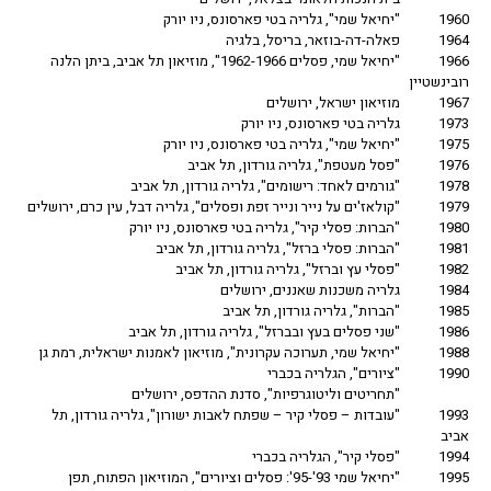
1960
"יחיאל שמי", גלריה בטי פארסונס, ניו יורק
1964
פאלה-דה-בוזאר, בריסל, בלגיה
1966
"יחיאל שמי, פסלים 1962-1966", מוזיאון תל אביב, ביתן הלנה
רובינשטיין
1967
מוזיאון ישראל, ירושלים
1973
גלריה בטי פארסונס, ניו יורק
1975
"יחיאל שמי", גלריה בטי פארסונס, ניו יורק
1976
"פסל מעטפת", גלריה גורדון, תל אביב
1978
"גורמים לאחד: רישומים", גלריה גורדון, תל אביב
1979
"קולאז'ים על נייר ונייר זפת ופסלים", גלריה דבל, עין כרם, ירושלים
1980
"הברות: פסלי קיר", גלריה בטי פארסונס, ניו יורק
1981
"הברות: פסלי ברזל", גלריה גורדון, תל אביב
1982
"פסלי עץ וברזל", גלריה גורדון, תל אביב
1984
גלריה משכנות שאננים, ירושלים
1985
"הברות", גלריה גורדון, תל אביב
1986
"שני פסלים בעץ ובברזל", גלריה גורדון, תל אביב
1988
"יחיאל שמי, תערוכה עקרונית", מוזיאון לאמנות ישראלית, רמת גן
1990
"ציורים", הגלריה בכברי
"תחריטים וליטוגרפיות", סדנת ההדפס, ירושלים
1993
"עובדות – פסלי קיר – שפתח לאבות ישורון", גלריה גורדון, תל
אביב
1994
"פסלי קיר", הגלריה בכברי
1995
"יחיאל שמי 93'-95': פסלים וציורים", המוזיאון הפתוח, תפן