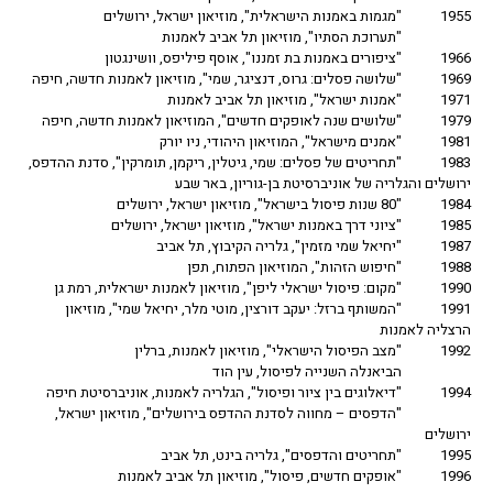
1955
"מגמות באמנות הישראלית", מוזיאון ישראל, ירושלים
"תערוכת הסתיו", מוזיאון תל אביב לאמנות
1966
"ציפורים באמנות בת זמננו", אוסף פיליפס, וושינגטון
1969
"שלושה פסלים: גרוס, דנציגר, שמי", מוזיאון לאמנות חדשה, חיפה
1971
"אמנות ישראל", מוזיאון תל אביב לאמנות
1979
"שלושים שנה לאופקים חדשים", המוזיאון לאמנות חדשה, חיפה
1981
"אמנים מישראל", המוזיאון היהודי, ניו יורק
1983
"תחריטים של פסלים: שמי, גיטלין, ריקמן, תומרקין", סדנת ההדפס,
ירושלים והגלריה של אוניברסיטת בן-גוריון, באר שבע
1984
"80 שנות פיסול בישראל", מוזיאון ישראל, ירושלים
1985
"ציוני דרך באמנות ישראל", מוזיאון ישראל, ירושלים
1987
"יחיאל שמי מזמין", גלריה הקיבוץ, תל אביב
1988
"חיפוש הזהות", המוזיאון הפתוח, תפן
1990
"מקום: פיסול ישראלי ליפן", מוזיאון לאמנות ישראלית, רמת גן
1991
"המשותף ברזל: יעקב דורצין, מוטי מלר, יחיאל שמי", מוזיאון
הרצליה לאמנות
1992
"מצב הפיסול הישראלי", מוזיאון לאמנות, ברלין
הביאנלה השנייה לפיסול, עין הוד
1994
"דיאלוגים בין ציור ופיסול", הגלריה לאמנות, אוניברסיטת חיפה
"הדפסים – מחווה לסדנת ההדפס בירושלים", מוזיאון ישראל,
ירושלים
1995
"תחריטים והדפסים", גלריה בינט, תל אביב
1996
"אופקים חדשים, פיסול", מוזיאון תל אביב לאמנות