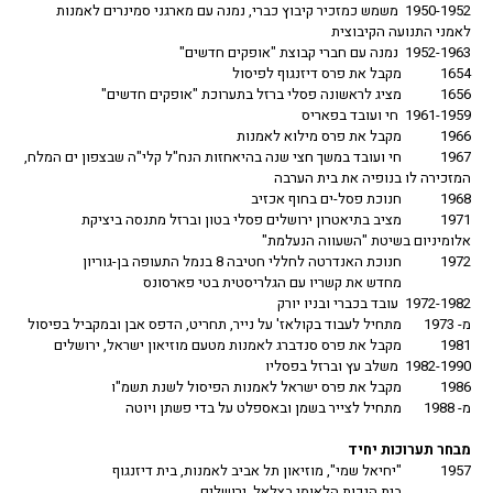
1950-1952 משמש כמזכיר קיבוץ כברי, נמנה עם מארגני סמינרים לאמנות
לאמני התנועה הקיבוצית
1952-1963 נמנה עם חברי קבוצת "אופקים חדשים"
1654
מקבל את פרס דיזנגוף לפיסול
1656
מציג לראשונה פסלי ברזל בתערוכת "אופקים חדשים"
1961-1959 חי ועובד בפאריס
1966
מקבל את פרס מילוא לאמנות
1967
חי ועובד במשך חצי שנה בהיאחזות הנח"ל קלי"ה שבצפון ים המלח,
המזכירה לו בנופיה את בית הערבה
1968
חנוכת פסל-ים בחוף אכזיב
1971
מציב בתיאטרון ירושלים פסלי בטון וברזל מתנסה ביציקת
אלומיניום בשיטת "השעווה הנעלמת"
1972
חנוכת האנדרטה לחללי חטיבה 8 בנמל התעופה בן-גוריון
מחדש את קשריו עם הגלריסטית בטי פארסונס
1972-1982 עובד בכברי ובניו יורק
מ- 1973
מתחיל לעבוד בקולאז' על נייר, תחריט, הדפס אבן ובמקביל בפיסול
1981
מקבל את פרס סנדברג לאמנות מטעם מוזיאון ישראל, ירושלים
1982-1990 משלב עץ וברזל בפסליו
1986
מקבל את פרס ישראל לאמנות הפיסול לשנת תשמ"ו
מ- 1988
מתחיל לצייר בשמן ובאספלט על בדי פשתן ויוטה
מבחר תערוכות יחיד
1957
"יחיאל שמי", מוזיאון תל אביב לאמנות, בית דיזנגוף
בית הנכות הלאומי בצלאל, ירושלים