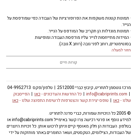
· תמונות קטנות משקפות את הפרופורציות של העבודה כפי שמודפסת על
הנייר.
· תמונות מוגדלות הן תקריב של המודפס על הנייר.
· המידות מתייחסות לנייר עליו מודפסת העבודה ומופיעות
בסנטימטרים, רוחב לפני גובה (רוחב X גובה).
חזור למעלה
קורות חיים
מרכז גוטסמן לתחריט, קיבוץ כברי 2512000 | טלפון/פקס 04-9952713
|
info@cabriprints.com
|
כל החדשות והעדכונים -
כאן
|
הפייסבוק
שלנו -
כאן
|
טופס יצירת קשר והצטרפות לרשימת התפוצה שלנו -
כאן
© 2005 כל הזכויות שמורות, כברי סדנה לתחריט.
למידע נוסף או פרטי רכישה צרו קשר באימייל info@cabriprints.com או
בטלפון. העבודות הן חלק מאוסף קיים וניתן לרכוש אותן. כל זכויות היוצרים
של העבודות, הצילומים, הטקסטים, ושאר החומרים באתר מוחזקות על ידי