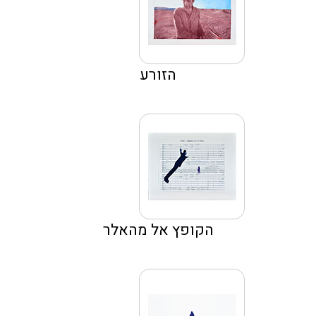
הזורע
הקופץ אל מהאלר