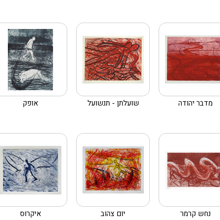
מדבר יהודה
שועלתן - תנשועל
אופק
נחש קרמר
יום צהוב
איקרוס