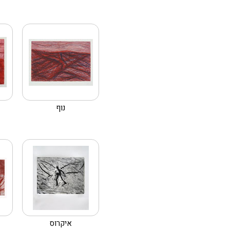
נוף
איקרוס