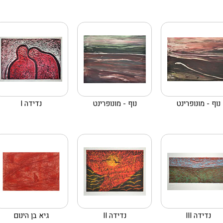
נוף - מונופרינט
נוף - מונופרינט
נדידה I
נדידה III
נדידה II
גיא בן הינום