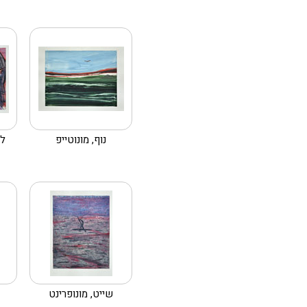
נוף, מונוטייפ
לל
שייט, מונופרינט