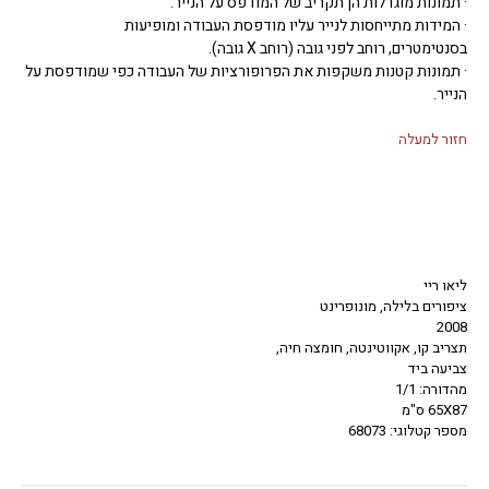
· תמונות מוגדלות הן תקריב של המודפס על הנייר.
· המידות מתייחסות לנייר עליו מודפסת העבודה ומופיעות
בסנטימטרים, רוחב לפני גובה (רוחב X גובה).
· תמונות קטנות משקפות את הפרופורציות של העבודה כפי שמודפסת על
הנייר.
חזור למעלה
ליאו ריי
ציפורים בלילה, מונופרינט
2008
תצריב קו, אקווטינטה, חומצה חיה,
צביעה ביד
מהדורה: 1/1
65X87 ס"מ
מספר קטלוגי: 68073