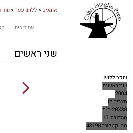
אומנים
>
ללוש עפר
>
שני 
עמוד בית
הס
שני ראשים
עופר ללוש
שני ראשים
2004
תצריב קו
28X38 ס"מ
מהדורה: 10
מס' קטלוגי: 43198