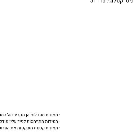
מס' קטלוגי: 51116
· תמונות מוגדלות הן תקריב של המו
· המידות מתייחסות לנייר עליו מודפסת 
· תמונות קטנות משקפות את הפרופ