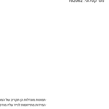
מס' קטלוגי: 162062
· תמונות מוגדלות הן תקריב של המו
· המידות מתייחסות לנייר עליו מודפסת 