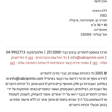
אורן פישר
ללא כותרת
2022
תצריב קו, אקווטינטה, ש.קולה
40 * 56 ס"מ
מונופרינט
מס' קטלוגי: 252026
מרכז גוטסמן לתחריט, קיבוץ כברי 2512000 | טלפון/פקס 04-9952713
|
info@cabriprints.com
|
כל החדשות והעדכונים -
כאן
|
הפייסבוק
שלנו -
כאן
|
טופס יצירת קשר והצטרפות לרשימת התפוצה שלנו -
כאן
© 2005 כל הזכויות שמורות, כברי סדנה לתחריט.
למידע נוסף או פרטי רכישה צרו קשר באימייל info@cabriprints.com או
בטלפון. העבודות הן חלק מאוסף קיים וניתן לרכוש אותן. כל זכויות היוצרים
של העבודות, הצילומים, הטקסטים, ושאר החומרים באתר מוחזקות על ידי
הסדנה לתחריט בכברי ו/או על ידי אחרים. אסור להעתיק, לשנות, לשכפל
או להשתמש בכל דרך שהיא בחומרים מתוך אתר זה ללא אישור מפורש
בכתב מבעלי זכויות היוצרים.