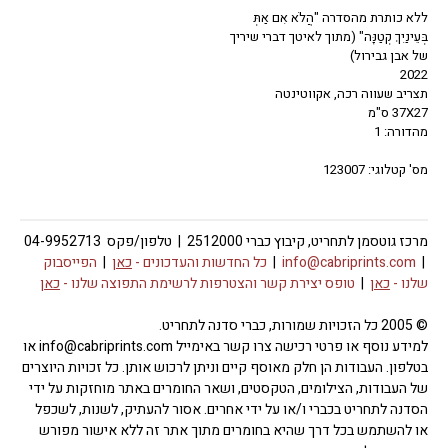
ללא כותרת מהסדרה "הֲלֹא אִם אַתְּ
בְּעֵינַיִךְ קְטַנָּה" (מתוך לאיטך דברי שיריך
של אבן גבירול)
2022
תצריב שעווה רכה, אקווטינטה
37X27 ס"מ
מהדורה: 1
מס' קטלוגי: 123007
מרכז גוטסמן לתחריט, קיבוץ כברי 2512000 | טלפון/פקס 04-9952713
|
info@cabriprints.com
|
כל החדשות והעדכונים -
כאן
|
הפייסבוק
שלנו -
כאן
|
טופס יצירת קשר והצטרפות לרשימת התפוצה שלנו -
כאן
© 2005 כל הזכויות שמורות, כברי סדנה לתחריט.
למידע נוסף או פרטי רכישה צרו קשר באימייל info@cabriprints.com או
בטלפון. העבודות הן חלק מאוסף קיים וניתן לרכוש אותן. כל זכויות היוצרים
של העבודות, הצילומים, הטקסטים, ושאר החומרים באתר מוחזקות על ידי
הסדנה לתחריט בכברי ו/או על ידי אחרים. אסור להעתיק, לשנות, לשכפל
או להשתמש בכל דרך שהיא בחומרים מתוך אתר זה ללא אישור מפורש