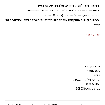
· תמונות מוגדלות הן תקריב של המודפס על הנייר.
· המידות מתייחסות לנייר עליו מודפסת העבודה ומופיעות
בסנטימטרים, רוחב לפני גובה (רוחב X גובה).
· תמונות קטנות משקפות את הפרופורציות של העבודה כפי שמודפסת על
הנייר.
חזור למעלה
אולגה קונדינה
ללא כותרת
2022
תחריט צילומי, הטבעה
50X60 ס"מ
מס' קטלוגי: 263036