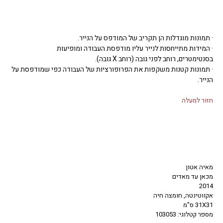
· תמונות מוגדלות הן תקריב של המודפס על הנייר.
· המידות מתייחסות לנייר עליו מודפסת העבודה ומופיעות
בסנטימטרים, רוחב לפני גובה (רוחב X גובה).
· תמונות קטנות משקפות את הפרופורציות של העבודה כפי שמודפסת על
הנייר.
חזור למעלה
מאיה אטון
מכאן עד מאדים
2014
אקווטינטה, חומצה חיה
31X31 ס"מ
מספר קטלוגי: 103053