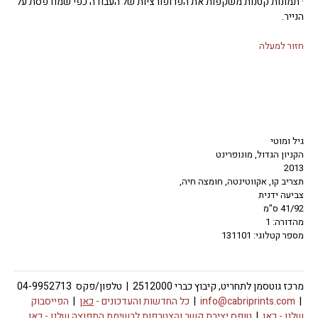
· תמונות קטנות משקפות את הפרופורציות של העבודה כפי שמודפסת על
הנייר.
חזור למעלה
גיל ומוטי
הקניון הגדול, מונופרינט
2013
תצריב קו, אקווטינטה, חומצה חיה,
צביעה ידנית
41/92 ס"מ
מהדורה: 1
מספר קטלוגי: 131101
מרכז גוטסמן לתחריט, קיבוץ כברי 2512000 | טלפון/פקס 04-9952713
|
info@cabriprints.com
|
כל החדשות והעדכונים -
כאן
|
הפייסבוק
שלנו -
כאן
|
טופס יצירת קשר והצטרפות לרשימת התפוצה שלנו -
כאן