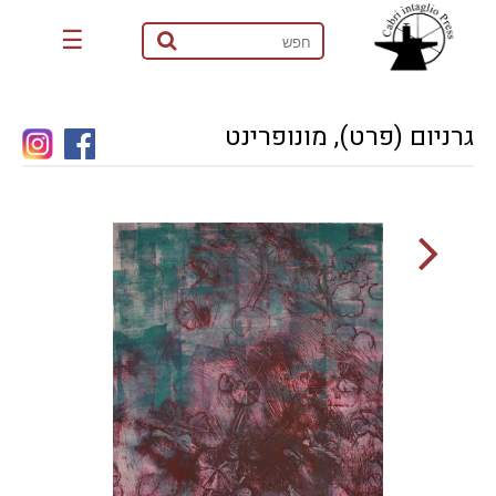
☰
גרניום (פרט), מונופרינט