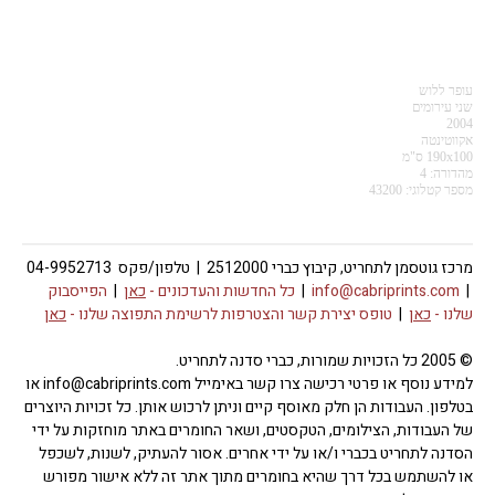
עופר ללוש
שני עירומים
2004
אקווטינטה
190x100 ס"מ
מהדורה: 4
מספר קטלוגי: 43200
מרכז גוטסמן לתחריט, קיבוץ כברי 2512000 | טלפון/פקס 04-9952713
|
info@cabriprints.com
|
כל החדשות והעדכונים -
כאן
|
הפייסבוק
שלנו -
כאן
|
טופס יצירת קשר והצטרפות לרשימת התפוצה שלנו -
כאן
© 2005 כל הזכויות שמורות, כברי סדנה לתחריט.
למידע נוסף או פרטי רכישה צרו קשר באימייל info@cabriprints.com או
בטלפון. העבודות הן חלק מאוסף קיים וניתן לרכוש אותן. כל זכויות היוצרים
של העבודות, הצילומים, הטקסטים, ושאר החומרים באתר מוחזקות על ידי
הסדנה לתחריט בכברי ו/או על ידי אחרים. אסור להעתיק, לשנות, לשכפל
או להשתמש בכל דרך שהיא בחומרים מתוך אתר זה ללא אישור מפורש