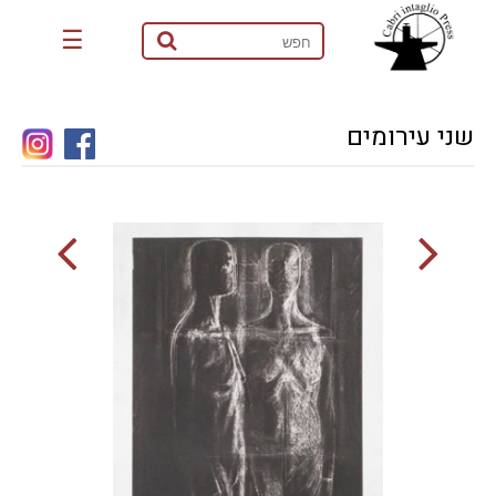
☰
שני עירומים