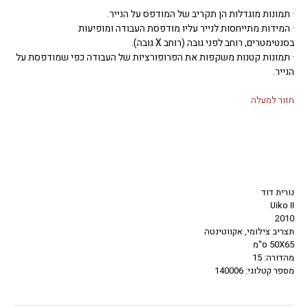
· תמונות מוגדלות הן תקריב של המודפס על הנייר.
· המידות מתייחסות לנייר עליו מודפסת העבודה ומופיעות
בסנטימטרים, רוחב לפני גובה (רוחב X גובה).
· תמונות קטנות משקפות את הפרופורציות של העבודה כפי שמודפסת על
הנייר.
חזור למעלה
נורית דוד
Uiko II
2010
תצריב צילומי, אקווטינטה
50X65 ס"מ
מהדורה: 15
מספר קטלוגי: 140006