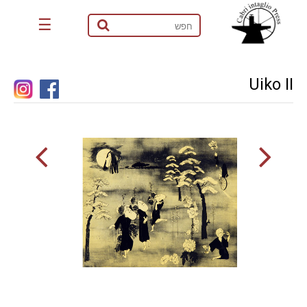
☰
Uiko II