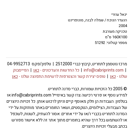
יגאל עוזרי
הנעדר הנוכח / שמלה לבנה, מונופרינט
2004
טכניקה מעורבת
160X100 ס"מ
מספר קטלוגי: 51292
מרכז גוטסמן לתחריט, קיבוץ כברי 2512000 | טלפון/פקס 04-9952713
|
info@cabriprints.com
|
כל החדשות והעדכונים -
כאן
|
הפייסבוק
שלנו -
כאן
|
טופס יצירת קשר והצטרפות לרשימת התפוצה שלנו -
כאן
© 2005 כל הזכויות שמורות, כברי סדנה לתחריט.
למידע נוסף או פרטי רכישה צרו קשר באימייל info@cabriprints.com או
בטלפון. העבודות הן חלק מאוסף קיים וניתן לרכוש אותן. כל זכויות היוצרים
של העבודות, הצילומים, הטקסטים, ושאר החומרים באתר מוחזקות על ידי
הסדנה לתחריט בכברי ו/או על ידי אחרים. אסור להעתיק, לשנות, לשכפל
או להשתמש בכל דרך שהיא בחומרים מתוך אתר זה ללא אישור מפורש
בכתב מבעלי זכויות היוצרים.