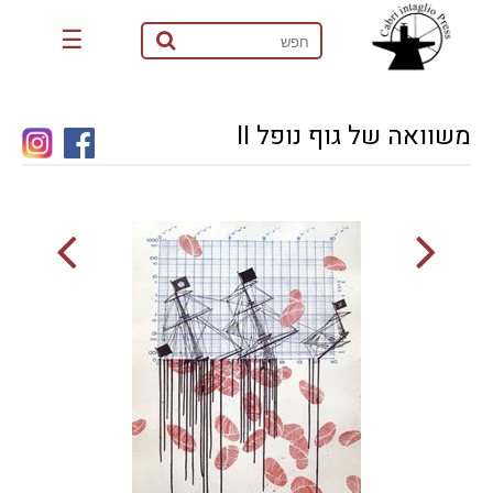
☰
משוואה של גוף נופל II