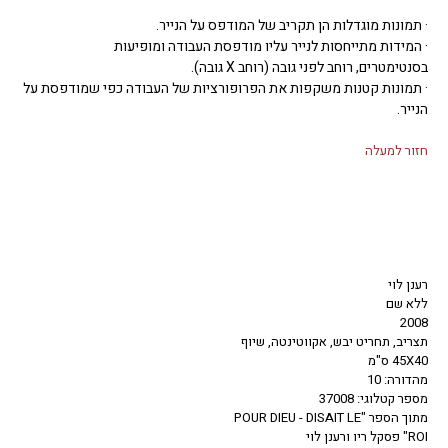
· תמונות מוגדלות הן תקריב של המודפס על הנייר.
· המידות מתייחסות לנייר עליו מודפסת העבודה ומופיעות
בסנטימטרים, רוחב לפני גובה (רוחב X גובה).
· תמונות קטנות משקפות את הפרופורציות של העבודה כפי שמודפסת על
הנייר.
חזור למעלה
רענן לוי
ללא שם
2008
תצריב, תחריט יבש, אקווטינטה, שיוף
45X40 ס"מ
מהדורה: 10
מספר קטלוגי: 37008
מתוך הספר "POUR DIEU - DISAIT LE
ROI" פסקל ריו ורענן לוי