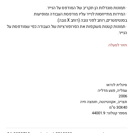
· תמונות מוגדלות הן תקריב של המודפס על הנייר.
· המידות מתייחסות לנייר עליו מודפסת העבודה ומופיעות
בסנטימטרים, רוחב לפני גובה (רוחב X גובה).
· תמונות קטנות משקפות את הפרופורציות של העבודה כפי שמודפסת על
הנייר.
חזור למעלה
סיגלית לנדאו
עמליה, פצע מדליה
2006
תצריב, אקווטינטה, חומצה חיה
30X40 ס"מ
מספר קטלוגי: 44001.9