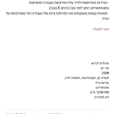
· המידות מתייחסות לנייר עליו מודפסת העבודה ומופיעות
בסנטימטרים, רוחב לפני גובה (רוחב X גובה).
· תמונות קטנות משקפות את הפרופורציות של העבודה כפי שמודפסת על
הנייר.
חזור למעלה
סיגלית לנדאו
פני ים
2008
תצריב קו, אקווטינטה, חומצה חיה,
צביעה ביד
מונופרינט
124X190 ס"מ
לא למכירה