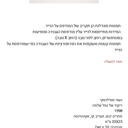
· תמונות מוגדלות הן תקריב של המודפס על הנייר.
· המידות מתייחסות לנייר עליו מודפסת העבודה ומופיעות
בסנטימטרים, רוחב לפני גובה (רוחב X גובה).
· תמונות קטנות משקפות את הפרופורציות של העבודה כפי שמודפסת על
הנייר.
חזור למעלה
נעמי סמילנסקי
ריקוד של גמל שלמה
1998
תחריט יבש, תצריב קו, אקווטינטה
33X25 ס"מ
מהדורה: 10 + 2ap