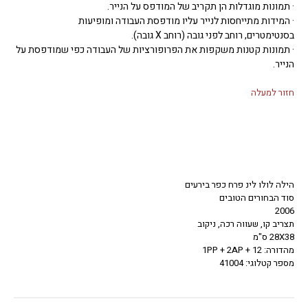
· תמונות מוגדלות הן תקריב של המודפס על הנייר.
· המידות מתייחסות לנייר עליו מודפסת העבודה ומופיעות
בסנטימטרים, רוחב לפני גובה (רוחב X גובה).
· תמונות קטנות משקפות את הפרופורציות של העבודה כפי שמודפסת על
הנייר.
חזור למעלה
הילה לולו לינ פרח כפר בירעים
סוד הבחורים הטובים
2006
תצריב קו, שעווה רכה, ניקוב
28X38 ס"מ
מהדורה: 12 + 1PP + 2AP
מספר קטלוגי: 41004