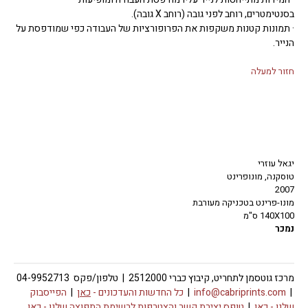
בסנטימטרים, רוחב לפני גובה (רוחב X גובה).
· תמונות קטנות משקפות את הפרופורציות של העבודה כפי שמודפסת על
הנייר.
חזור למעלה
יגאל עוזרי
טוסקנה, מונופרינט
2007
מונו-פרינט בטכניקה מעורבת
140X100 ס"מ
נמכר
מרכז גוטסמן לתחריט, קיבוץ כברי 2512000 | טלפון/פקס 04-9952713
|
info@cabriprints.com
|
כל החדשות והעדכונים -
כאן
|
הפייסבוק
שלנו -
כאן
|
טופס יצירת קשר והצטרפות לרשימת התפוצה שלנו -
כאן