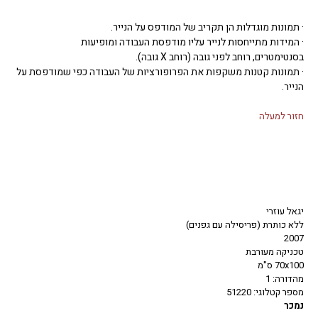
· תמונות מוגדלות הן תקריב של המודפס על הנייר.
· המידות מתייחסות לנייר עליו מודפסת העבודה ומופיעות
בסנטימטרים, רוחב לפני גובה (רוחב X גובה).
· תמונות קטנות משקפות את הפרופורציות של העבודה כפי שמודפסת על
הנייר.
חזור למעלה
יגאל עוזרי
ללא כותרת (פריסילה עם גפנים)
2007
טכניקה מעורבת
70x100 ס"מ
מהדורה: 1
מספר קטלוגי: 51220
נמכר