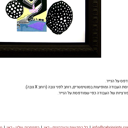
דפס על הנייר.
העבודה ומופיעות בסנטימטרים, רוחב לפני גובה (רוחב X גובה).
ורציות של העבודה כפי שמודפסת על הנייר.
info@cabriprints.c
|
כל החדשות והעדכונים -
כאן
|
הפייסבוק שלנו -
כאן
|
טו