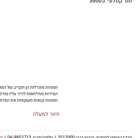
מס' קטלוגי: 36005
· תמונות מוגדלות הן תקריב של המו
· המידות מתייחסות לנייר עליו מודפסת 
· תמונות קטנות משקפות את הפרופ
חזור למעלה
מרכז גוטסמן לתחריט, קיבוץ כברי 2512000 | טלפון/פקס 04-9952713 |
om