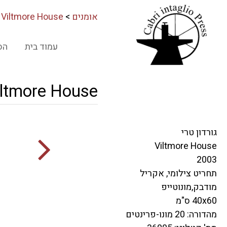
אומנים
>
Viltmore House
עמוד בית
הס
iltmore House
גורדון טרי
Viltmore House
2003
תחריט צילומי, אקריל
מודבק,מונוטייפ
40x60 ס"מ
מהדורה: 20 מונו-פרינטים