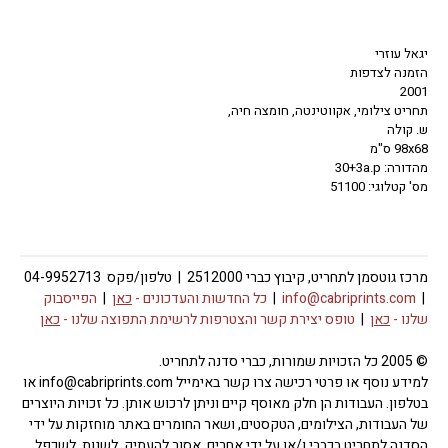
יגאל עוזרי
הזמנה לצדפות
2001
תחריט צילומי, אקווטינטה, חומצה חיה,
ש. קולה
98x68 ס"מ
מהדורה: 30+3a.p
מס' קטלוגי: 51100
מרכז גוטסמן לתחריט, קיבוץ כברי 2512000 | טלפון/פקס 04-9952713
|
info@cabriprints.com
|
כל החדשות והעדכונים -
כאן
|
הפייסבוק
שלנו -
כאן
|
טופס יצירת קשר והצטרפות לרשימת התפוצה שלנו -
כאן
© 2005 כל הזכויות שמורות, כברי סדנה לתחריט.
למידע נוסף או פרטי רכישה צרו קשר באימייל info@cabriprints.com או
בטלפון. העבודות הן חלק מאוסף קיים וניתן לרכוש אותן. כל זכויות היוצרים
של העבודות, הצילומים, הטקסטים, ושאר החומרים באתר מוחזקות על ידי
הסדנה לתחריט בכברי ו/או על ידי אחרים. אסור להעתיק, לשנות, לשכפל