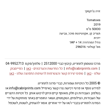
זויה צ'רקסקי
Tomatoes
2019
50X30 ס"מ
תצריב קו, אקווטינטת סוכר, צביעה
ידנית
גודל המהדורה: 14 + 1AP
מס' קטלוגי: 296016
מרכז גוטסמן לתחריט, קיבוץ כברי 2512000 | טלפון/פקס 04-9952713
|
info@cabriprints.com
|
כל החדשות והעדכונים -
כאן
|
הפייסבוק
שלנו -
כאן
|
טופס יצירת קשר והצטרפות לרשימת התפוצה שלנו -
כאן
© 2005 כל הזכויות שמורות, כברי סדנה לתחריט.
למידע נוסף או פרטי רכישה צרו קשר באימייל info@cabriprints.com או
בטלפון. העבודות הן חלק מאוסף קיים וניתן לרכוש אותן. כל זכויות היוצרים
של העבודות, הצילומים, הטקסטים, ושאר החומרים באתר מוחזקות על ידי
הסדנה לתחריט בכברי ו/או על ידי אחרים. אסור להעתיק, לשנות, לשכפל