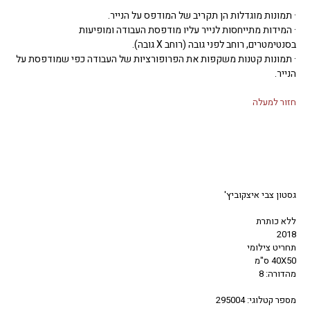
· תמונות מוגדלות הן תקריב של המודפס על הנייר.
· המידות מתייחסות לנייר עליו מודפסת העבודה ומופיעות
בסנטימטרים, רוחב לפני גובה (רוחב X גובה).
· תמונות קטנות משקפות את הפרופורציות של העבודה כפי שמודפסת על
הנייר.
חזור למעלה
גסטון צבי איצקוביץ'
ללא כותרת
2018
תחריט צילומי
40X50 ס"מ
מהדורה: 8
מספר קטלוגי: 295004