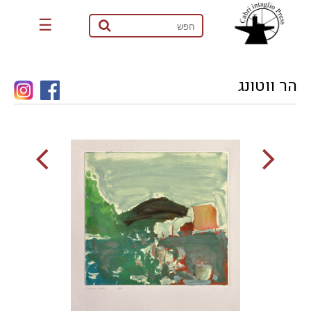
☰
הר ווטונג