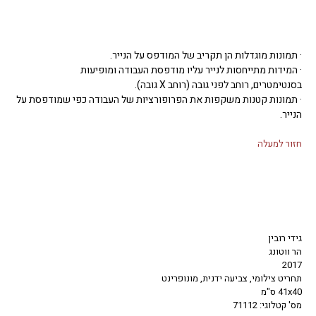
· תמונות מוגדלות הן תקריב של המודפס על הנייר.
· המידות מתייחסות לנייר עליו מודפסת העבודה ומופיעות
בסנטימטרים, רוחב לפני גובה (רוחב X גובה).
· תמונות קטנות משקפות את הפרופורציות של העבודה כפי שמודפסת על
הנייר.
חזור למעלה
גידי רובין
הר ווטונג
2017
תחריט צילומי, צביעה ידנית, מונופרינט
41x40 ס"מ
מס' קטלוגי: 71112