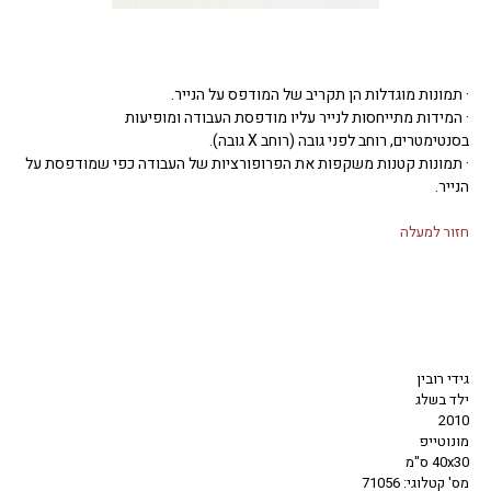
· תמונות מוגדלות הן תקריב של המודפס על הנייר.
· המידות מתייחסות לנייר עליו מודפסת העבודה ומופיעות
בסנטימטרים, רוחב לפני גובה (רוחב X גובה).
· תמונות קטנות משקפות את הפרופורציות של העבודה כפי שמודפסת על
הנייר.
חזור למעלה
גידי רובין
ילד בשלג
2010
מונוטייפ
40x30 ס"מ
מס' קטלוגי: 71056