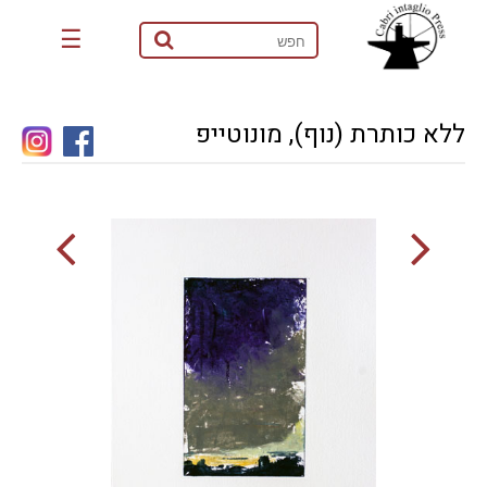
☰
ללא כותרת (נוף), מונוטייפ