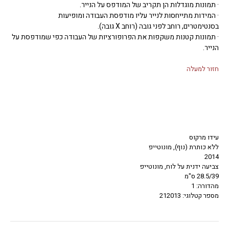
· תמונות מוגדלות הן תקריב של המודפס על הנייר.
· המידות מתייחסות לנייר עליו מודפסת העבודה ומופיעות
בסנטימטרים, רוחב לפני גובה (רוחב X גובה).
· תמונות קטנות משקפות את הפרופורציות של העבודה כפי שמודפסת על
הנייר.
חזור למעלה
עידו מרקוס
ללא כותרת (נוף), מונוטייפ
2014
צביעה ידנית על לוח, מונוטייפ
28.5/39 ס"מ
מהדורה: 1
מספר קטלוגי: 212013