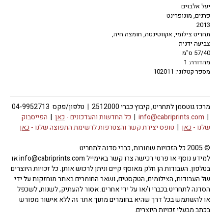
יעל אלבוים
פרגים, מונופרינט
2013
תחריט צילומי, אקווטינטה, חומצה חיה,
צביעה ידנית
57/40 ס"מ
מהדורה: 1
מספר קטלוגי: 102011
מרכז גוטסמן לתחריט, קיבוץ כברי 2512000 | טלפון/פקס 04-9952713
|
info@cabriprints.com
|
כל החדשות והעדכונים -
כאן
|
הפייסבוק
שלנו -
כאן
|
טופס יצירת קשר והצטרפות לרשימת התפוצה שלנו -
כאן
© 2005 כל הזכויות שמורות, כברי סדנה לתחריט.
למידע נוסף או פרטי רכישה צרו קשר באימייל info@cabriprints.com או
בטלפון. העבודות הן חלק מאוסף קיים וניתן לרכוש אותן. כל זכויות היוצרים
של העבודות, הצילומים, הטקסטים, ושאר החומרים באתר מוחזקות על ידי
הסדנה לתחריט בכברי ו/או על ידי אחרים. אסור להעתיק, לשנות, לשכפל
או להשתמש בכל דרך שהיא בחומרים מתוך אתר זה ללא אישור מפורש
בכתב מבעלי זכויות היוצרים.