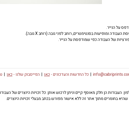
דפס על הנייר.
העבודה ומופיעות בסנטימטרים, רוחב לפני גובה (רוחב X גובה).
ורציות של העבודה כפי שמודפסת על הנייר.
info@cabriprints.c
|
כל החדשות והעדכונים -
כאן
|
הפייסבוק שלנו -
כאן
|
טו
 או פרטי רכישה צרו קשר באימייל info@cabriprints.com או בטלפון. העבודות הן חלק מאוסף קיים וניתן לרכוש או
שהיא בחומרים מתוך אתר זה ללא אישור מפורש בכתב מבעלי זכויות היוצרים.