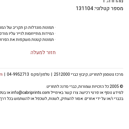
מהדורה: 1
מספר קטלוגי: 131104
· תמונות מוגדלות הן תקריב של המו
· המידות מתייחסות לנייר עליו מודפסת 
· תמונות קטנות משקפות את הפרופ
חזור למעלה
מרכז גוטסמן לתחריט, קיבוץ כברי 2512000 | טלפון/פקס 04-9952713 |
om
© 2005 כל הזכויות שמורות, כברי סדנה לתחריט.
למידע נוסף
בכברי ו/או על ידי אחרים. אסור להעתיק, לשנות, לשכפל או להשתמש בכל דרך 