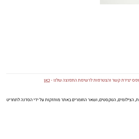
פס יצירת קשר והצטרפות לרשימת התפוצה שלנו -
כאן
תן. כל זכויות היוצרים של העבודות, הצילומים, הטקסטים, ושאר החומרים באתר מוחזקות על ידי הסדנה לתחריט