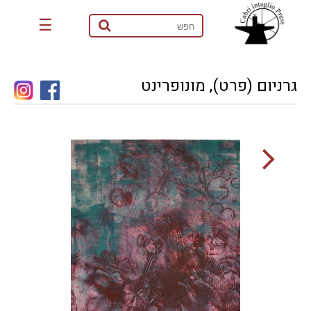
☰
גרניום (פרט), מונופרינט