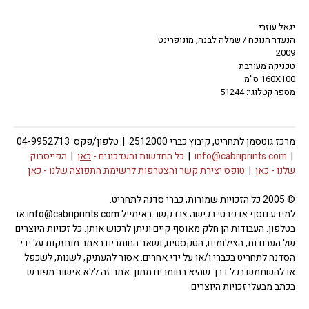
יגאל עוזרי
הנעדר הנוכח / שמלה לבנה, מונופרינט
2009
טכניקה מעורבת
160X100 ס"מ
מספר קטלוגי: 51244
מרכז גוטסמן לתחריט, קיבוץ כברי 2512000 | טלפון/פקס 04-9952713
|
info@cabriprints.com
|
כל החדשות והעדכונים -
כאן
|
הפייסבוק
שלנו -
כאן
|
טופס יצירת קשר והצטרפות לרשימת התפוצה שלנו -
כאן
© 2005 כל הזכויות שמורות, כברי סדנה לתחריט.
למידע נוסף או פרטי רכישה צרו קשר באימייל info@cabriprints.com או
בטלפון. העבודות הן חלק מאוסף קיים וניתן לרכוש אותן. כל זכויות היוצרים
של העבודות, הצילומים, הטקסטים, ושאר החומרים באתר מוחזקות על ידי
הסדנה לתחריט בכברי ו/או על ידי אחרים. אסור להעתיק, לשנות, לשכפל
או להשתמש בכל דרך שהיא בחומרים מתוך אתר זה ללא אישור מפורש
בכתב מבעלי זכויות היוצרים.