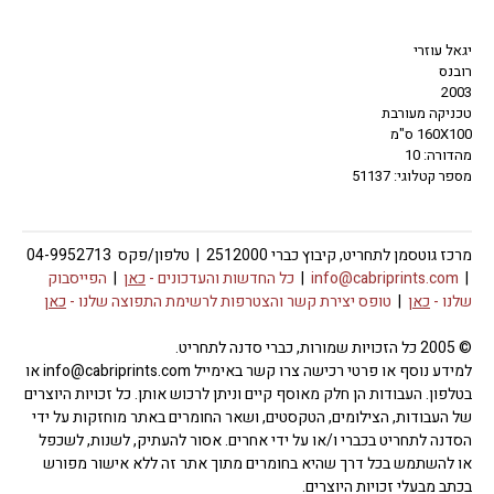
יגאל עוזרי
רובנס
2003
טכניקה מעורבת
160X100 ס"מ
מהדורה: 10
מספר קטלוגי: 51137
מרכז גוטסמן לתחריט, קיבוץ כברי 2512000 | טלפון/פקס 04-9952713
|
info@cabriprints.com
|
כל החדשות והעדכונים -
כאן
|
הפייסבוק
שלנו -
כאן
|
טופס יצירת קשר והצטרפות לרשימת התפוצה שלנו -
כאן
© 2005 כל הזכויות שמורות, כברי סדנה לתחריט.
למידע נוסף או פרטי רכישה צרו קשר באימייל info@cabriprints.com או
בטלפון. העבודות הן חלק מאוסף קיים וניתן לרכוש אותן. כל זכויות היוצרים
של העבודות, הצילומים, הטקסטים, ושאר החומרים באתר מוחזקות על ידי
הסדנה לתחריט בכברי ו/או על ידי אחרים. אסור להעתיק, לשנות, לשכפל
או להשתמש בכל דרך שהיא בחומרים מתוך אתר זה ללא אישור מפורש
בכתב מבעלי זכויות היוצרים.