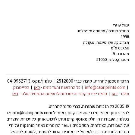
יגאל עוזרי
הנעדר הנוכח / מכשפה מינימלית
1998
תצריב קו, אקווטינטה, ש.קולה
65X50 ס"מ
מהדורה: 8
מספר קטלוגי: 51060
מרכז גוטסמן לתחריט, קיבוץ כברי 2512000 | טלפון/פקס 04-9952713
|
info@cabriprints.com
|
כל החדשות והעדכונים -
כאן
|
הפייסבוק
שלנו -
כאן
|
טופס יצירת קשר והצטרפות לרשימת התפוצה שלנו -
כאן
© 2005 כל הזכויות שמורות, כברי סדנה לתחריט.
למידע נוסף או פרטי רכישה צרו קשר באימייל info@cabriprints.com או
בטלפון. העבודות הן חלק מאוסף קיים וניתן לרכוש אותן. כל זכויות היוצרים
של העבודות, הצילומים, הטקסטים, ושאר החומרים באתר מוחזקות על ידי
הסדנה לתחריט בכברי ו/או על ידי אחרים. אסור להעתיק, לשנות, לשכפל