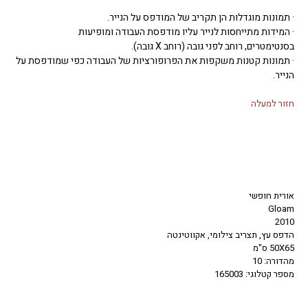
· תמונות מוגדלות הן תקריב של המודפס על הנייר.
· המידות מתייחסות לנייר עליו מודפסת העבודה ומופיעות
בסנטימטרים, רוחב לפני גובה (רוחב X גובה).
· תמונות קטנות משקפות את הפרופורציות של העבודה כפי שמודפסת על
הנייר.
חזור למעלה
אורית חופשי
Gloam
2010
הדפס עץ, תצריב צילומי, אקווטינטה
50X65 ס"מ
מהדורה: 10
מספר קטלוגי: 165003