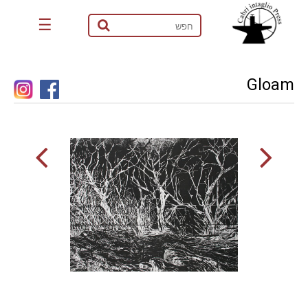
☰
Gloam