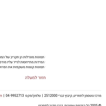
· תמונות מוגדלות הן תקריב של המו
· המידות מתייחסות לנייר עליו מודפסת 
· תמונות קטנות משקפות את הפרופ
חזור למעלה
מרכז גוטסמן לתחריט, קיבוץ כברי 2512000 | טלפון/פקס 04-9952713 |
om
© 2005 כל הזכויות שמורות, כברי סדנה לתחריט.