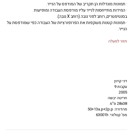
· תמונות מוגדלות הן תקריב של המודפס על הנייר.
· המידות מתייחסות לנייר עליו מודפסת העבודה ומופיעות
בסנטימטרים, רוחב לפני גובה (רוחב X גובה).
· תמונות קטנות משקפות את הפרופורציות של העבודה כפי שמודפסת על
הנייר.
חזור למעלה
דני קרוון
עקבות 9
2005
חריטה יבשה
28x38 ס"מ
מהדורה: 50+13a.p+2p.p
מס' קטלוגי: 63001h