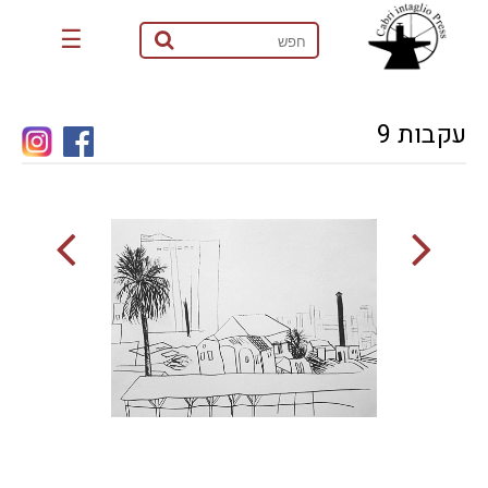
☰
עקבות 9