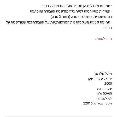
· תמונות מוגדלות הן תקריב של המודפס על הנייר.
· המידות מתייחסות לנייר עליו מודפסת העבודה ומופיעות
בסנטימטרים, רוחב לפני גובה (רוחב X גובה).
· תמונות קטנות משקפות את הפרופורציות של העבודה כפי שמודפסת על
הנייר.
חזור למעלה
מיכל גולדמן
יחיאל שמי - דיוקן
2000
שעווה רכה
50x65 ס"מ
לא למכירה
מספר קטלוגי: 22016