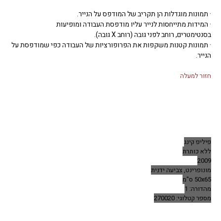
· תמונות מוגדלות הן תקריב של המודפס על הנייר.
· המידות מתייחסות לנייר עליו מודפסת העבודה ומופיעות
בסנטימטרים, רוחב לפני גובה (רוחב X גובה).
· תמונות קטנות משקפות את הפרופורציות של העבודה כפי שמודפסת על
הנייר.
חזור למעלה
פיליפ קינג
ללא כותרת
2009
מונופרינט, צביעה ידנית
50x65 ס"מ
מהדורה: 1
מספר קטלוגי: 270020