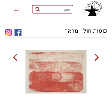
☰
כוסות חול - מראה