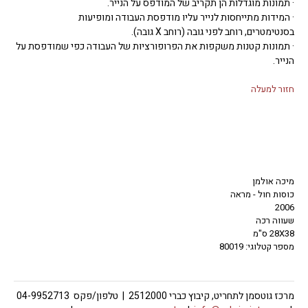
· תמונות מוגדלות הן תקריב של המודפס על הנייר.
· המידות מתייחסות לנייר עליו מודפסת העבודה ומופיעות
בסנטימטרים, רוחב לפני גובה (רוחב X גובה).
· תמונות קטנות משקפות את הפרופורציות של העבודה כפי שמודפסת על
הנייר.
חזור למעלה
מיכה אולמן
כוסות חול - מראה
2006
שעווה רכה
28X38 ס"מ
מספר קטלוגי: 80019
מרכז גוטסמן לתחריט, קיבוץ כברי 2512000 | טלפון/פקס 04-9952713